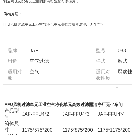
制造商现及配有无尘室的所有行业都可以使用，
详情介绍：
FFU风机过滤单元工业空气净化单元高效过滤器洁净厂无尘车间
品牌
JAF
型号
088
用途
空气过滤
样式
厢式
适用对
空气
适用对
弱腐蚀
象
象性质
过滤器
盘式
主体材
不锈钢
类型
质
FFU风机过滤单元工业空气净化单元高效过滤器洁净厂无尘车间
有效过
0.7（m2）
外形尺
1175*
产品型
滤面积
寸
JAF-FFU4*2
JAF-FFU4*3
JAF-FFU4*4
号
规格
箱体尺寸：1175*575*305
外观
镀锌铁
箱体尺
高效尺寸：1170*570*70,箱
寸
1175*575*200
1175*875*200
1175*1175*200
体尺寸：1175*875*305 高